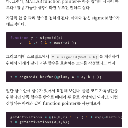
다. 그런데, MATLAB function pointer는 아주 쉽다!!! 심지어 빠
르다!! 활용 가능한 상황이라면 무조건 권하고 싶다.
가끔씩 한 줄 짜리 함수를 접하게 된다. 아래와 같은 sigmoid함수가
대표적이다.
function
y
=
sigmoid
(
x
)
y
=
1
.
/
(
1
+
exp
(
-
x
)
);
그리고 메인 스크립트에서
를 계산하기
Y = sigmoid(W*X + b)
위해서 아래와 같이 외부 함수를 호출하는 코드를 작성했다고 하자.
Y
=
sigmoid
(
bsxfun
(
@
plus
,
W
*
X
,
b
)
);
일단 함수 안에 함수가 있어서 복잡해 보인다. 물론 코드 가독성만을
위한다면 안쪽 함수를 밖으로 빼내어 두 줄로 작성하면 되지만, 이런
상황에는 아래와 같이 function pointer를 사용해보자.
getActivations
=
@
(
a
,
b
,
c
)
1
.
/
(
1
+
exp
(
-
bsxfun
(
@
p
Y
=
getActivations
(
W
,
X
,
b
);