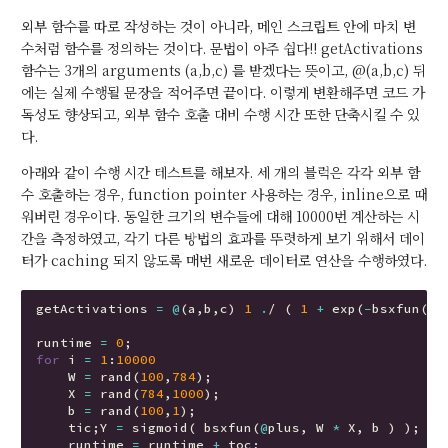
외부 함수를 따로 작성하는 것이 아니라, 메인 스크립트 안에 마치 변
수처럼 함수를 정의하는 것이다. 문법이 아주 쉽다!! getActivations
함수는 3개의 arguments (a,b,c) 를 받겠다는 뜻이고, @(a,b,c) 뒤
에는 실제 수행될 문장을 적어주면 끝이다. 이렇게 변환해주면 코드 가
독성도 향상되고, 외부 함수 호출 대비 수행 시간 또한 단축시킬 수 있
다.
아래와 같이 수행 시간 테스트를 해보자. 세 개의 블럭은 각각 외부 함
수 호출하는 경우, function pointer 사용하는 경우, inline으로 때
워버린 경우이다. 동일한 크기의 변수들에 대해 10000번 계산하는 시
간을 측정하였고, 각기 다른 방법의 효과를 뚜렷하게 보기 위해서 데이
터가 caching 되지 않도록 매번 새로운 데이터로 연산을 수행하였다.
getActivations
=
@
(
a
,
b
,
c
)
1
.
/
(
1
+
exp
(
-
bsxfun
(
@
p
runtime
=
0
;
for
i
=
1
:
10000
W
=
rand
(
100
,
784
);
X
=
rand
(
784
,
1000
);
b
=
rand
(
100
,
1
);
tic
;
Y
=
sigmoid
(
bsxfun
(
@
plus
,
W
*
X
,
b
)
);
runtime
=
runtime
+
toc
;