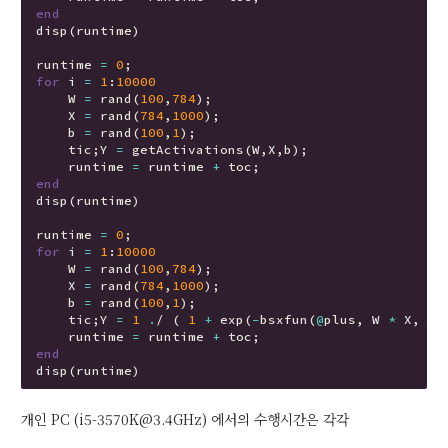
end
disp
(
runtime
)
runtime
=
0
;
for
i
=
1
:
10000
W
=
rand
(
100
,
784
);
X
=
rand
(
784
,
1000
);
b
=
rand
(
100
,
1
);
tic
;
Y
=
getActivations
(
W
,
X
,
b
);
runtime
=
runtime
+
toc
;
end
disp
(
runtime
)
runtime
=
0
;
for
i
=
1
:
10000
W
=
rand
(
100
,
784
);
X
=
rand
(
784
,
1000
);
b
=
rand
(
100
,
1
);
tic
;
Y
=
1
.
/
(
1
+
exp
(
-
bsxfun
(
@
plus
,
W
*
X
,
b
runtime
=
runtime
+
toc
;
end
disp
(
runtime
)
개인 PC (i5-3570K@3.4GHz) 에서의 수행시간은 각각