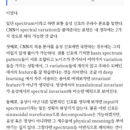
이었다.
일단 spectrum이라고 하면 보통 음성 신호의 주파수 분포를 말한다.
CNN이 spectral variation을 줄여준다는 표현은 내 생각에는 2가
지 정도로 해석 가능한 것 같다.
첫째로, CNN의 적용 분야를 음성 신호에만 국한하는 경우에는 그리
어렵지 않게 풀이가 가능하다. 샘플 신호에 기저한 basis spectrum
pattern들이 서로 조합되고 노이즈가 추가되어 여러가지 variation
들을 가지는 상황에서, 그 variation들에 개의치 않고 주파수 도메인
에서의 feature를 잘 학습한다는 것을 의미한다. 조금 더 deep
learning 에서 자주 사용되는 용어로 바꿔보자면 invariant
feature가 아닌가 생각된다. 영상에서의 translational invariant
가 음성에서의 spectral invariant와 비슷한 맥락으로 보여진다.
둘째로, 음성이 아닌 다른 일반적인 신호를 생각해 보자면 input의
spectrum이라는 말은 정확히 와닿지가 않는다. 물론 어떤 신호든
sinusoidal waveforms으로 decomposition은 가능하겠지만,
음성 혹은 영상이 아니라면 그 계수들에 physical meaning을 부여
하기는 쉽지 않다. 그렇다면 spectrum을 어떤식으로 해석하는 것이