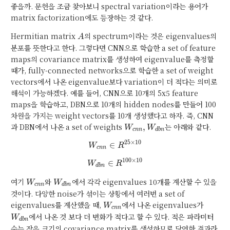
좋을까. 문헌을 조금 찾아보니 spectral variation이라는 용어가
matrix factorization에도 등장하는 것 같다.
A
Hermitian matrix
의 spectrum이라는 것은 eigenvalues의
A
분포를 뜻한다고 한다. 그렇다면 CNN으로 학습한 a set of feature
maps의 covariance matrix를 생성하여 eigenvalue를 측정할
때가, fully-connected networks으로 학습한 a set of weight
vectors에서 나온 eigenvalue보다 variation이 더 적다는 의미로
해석이 가능하겠다. 예를 들어, CNN으로 10개의 5x5 feature
maps을 학습하고, DBN으로 10개의 hidden nodes를 만들어 100
차원을 가지는 weight vectors를 10개 생성했다고 하자. 즉, CNN
W_{cnn},
과 DBN에서 나온 a set of weights
는 아래와 같다.
,
W
W
c
n
n
d
b
n
W_{dbn}
2
5
×
1
0
∈
W_{cnn} \in R^{25 \times 1
W
R
c
n
n
1
0
0
×
1
0
∈
W_{dbn} \in R^{100 \times 
W
R
d
b
n
W_{cnn}
W_{dbn}
여기
와
에서 각각 eigenvalues 10개를 계산할 수 있을
W
W
c
n
n
d
b
n
것이다. 다양한 noise가 섞이는 상황에서 여러번 a set of
W_{cnn}
W_{db
eigenvalues를 계산했을 때,
에서 나온 eigenvalues가
W
c
n
n
에서 나온 것 보다 더 변화가 적다고 할 수 있다. 적은 파라미터
W
d
b
n
수는 작은 크기의 covariance matrix를 생성하므로 당연한 결과라